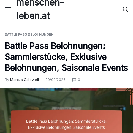
menschen-
Skip
to
leben.at
content
BATTLE PASS BELOHNUNGEN
Battle Pass Belohnungen:
Sammlerstücke, Exklusive
Belohnungen, Saisonale Events
By
Marcus Caldwell
20/02/2026
0