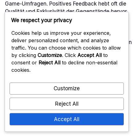
Game-Umfragen. Positives Feedback hebt oft die
Qualität und Exklusivität der Gegenstände hervor,
während negative Kommentare sich
We respect your privacy
möglicherweise auf den wahrgenommenen
Cookies help us improve your experience,
geringen Wert oder den übermäßigen Aufwand
deliver personalized content, and analyze
konzentrieren, der erforderlich ist, um Belohnungen
traffic. You can choose which cookies to allow
freizuschalten.
by clicking
Customize
. Click
Accept All
to
consent or
Reject All
to decline non-essential
Entwickler nutzen dieses Feedback oft, um
cookies.
zukünftige Angebote des Battle Pass anzupassen.
Wenn Spieler beispielsweise das Gefühl haben,
Customize
dass bestimmte Belohnungen den Aufwand nicht
wert sind, könnten Entwickler in den folgenden
Reject All
Saisons ansprechendere Gegenstände einführen.
Diese Reaktionsfähigkeit kann die Loyalität der
Accept All
Spieler erhöhen und die allgemeine Zufriedenheit
mit dem Spiel verbessern.