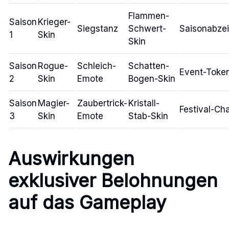
Flammen-
Saison
Krieger-
Siegstanz
Schwert-
Saisonabze
1
Skin
Skin
Saison
Rogue-
Schleich-
Schatten-
Event-Toke
2
Skin
Emote
Bogen-Skin
Saison
Magier-
Zaubertrick-
Kristall-
Festival-Ch
3
Skin
Emote
Stab-Skin
Auswirkungen
exklusiver Belohnungen
auf das Gameplay