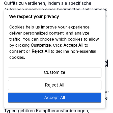
Outfits zu verdienen, indem sie spezifische
Aufgaben innerhalb eines begrenzten Zeitrahmens
abschließen. Diese Herausforderungen verbessern
We respect your privacy
das Gameplay, indem sie die Spieler ermutigen,
Cookies help us improve your experience,
sich mit verschiedenen Spielmechaniken und
deliver personalized content, and analyze
Strategien auseinanderzusetzen.
traffic. You can choose which cookies to allow
by clicking
Customize
. Click
Accept All
to
Typen von
consent or
Reject All
to decline non-essential
cookies.
Herausforderungen und
Aufgaben
Customize
Reject All
Saisonale Herausforderungen fallen typischerweise
Accept All
in mehrere Kategorien, die jeweils unterschiedliche
Gameplay-Ansätze erfordern. Zu den häufigsten
Typen gehören Kampfherausforderungen,